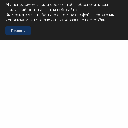
Доставка и оплата
Мы используем файлы cookie, чтобы обеспечить вам
наилучший опыт на нашем веб-сайте.
О нас
Вы можете узнать больше о том, какие файлы cookie мы
используем, или отключить их в разделе
настройки
.
Поставщикам
Принять
Контакты
Стол заказов Муравьева-Амурского 23
+7 (4212) 200-999
Стол заказов Почтовая 51
+7 (4212) 408-257
Офис
office@novotorg.ru
Доставка тортов
+7 (909) 859-80-50
Мы в соцсетях