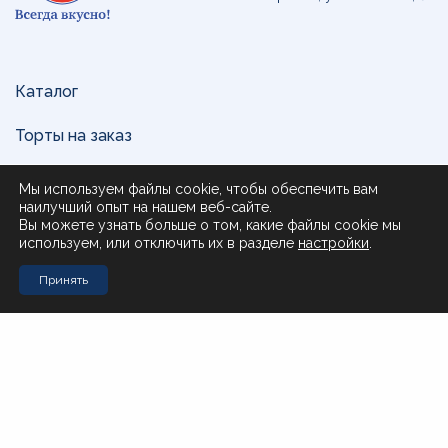
Каталог
Торты на заказ
Доставка и оплата
Мы используем файлы cookie, чтобы обеспечить вам
наилучший опыт на нашем веб-сайте.
О нас
Вы можете узнать больше о том, какие файлы cookie мы
используем, или отключить их в разделе
настройки
.
Поставщикам
Принять
Контакты
Стол заказов Муравьева-Амурского 23
+7 (4212) 200-999
Стол заказов Почтовая 51