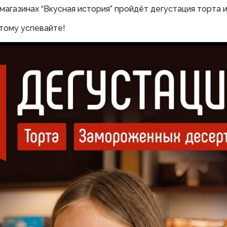
магазинах “Вкусная история” пройдёт дегустация торта
тому успевайте!