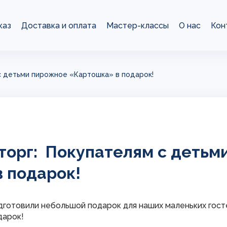
каз
Доставка и оплата
Мастер-классы
О нас
Кон
 с детьми пирожное «Картошка» в подарок!
оторг: Покупателям с деть
 подарок!
дготовили небольшой подарок для наших маленьких гост
дарок!