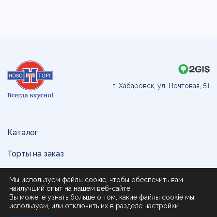
г. Хабаровск, ул. Почтовая, 51
Каталог
Торты на заказ
Доставка и оплата
Мы используем файлы cookie, чтобы обеспечить вам
наилучший опыт на нашем веб-сайте.
О нас
Вы можете узнать больше о том, какие файлы cookie мы
используем, или отключить их в разделе
настройки
.