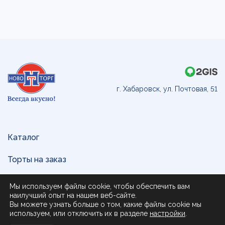
г. Хабаровск, ул. Почтовая, 51
Каталог
Торты на заказ
Доставка и оплата
Мы используем файлы cookie, чтобы обеспечить вам
наилучший опыт на нашем веб-сайте.
О нас
Вы можете узнать больше о том, какие файлы cookie мы
используем, или отключить их в разделе
настройки
.