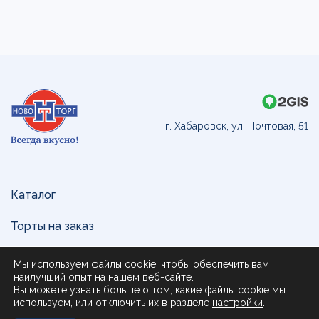
г. Хабаровск, ул. Почтовая, 51
Каталог
Торты на заказ
Доставка и оплата
Мы используем файлы cookie, чтобы обеспечить вам
наилучший опыт на нашем веб-сайте.
О нас
Вы можете узнать больше о том, какие файлы cookie мы
используем, или отключить их в разделе
настройки
.