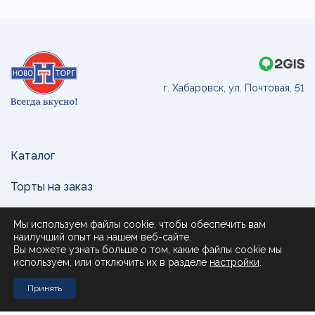
г. Хабаровск, ул. Почтовая, 51
Каталог
Торты на заказ
Доставка и оплата
Мы используем файлы cookie, чтобы обеспечить вам
наилучший опыт на нашем веб-сайте.
О нас
Вы можете узнать больше о том, какие файлы cookie мы
используем, или отключить их в разделе
настройки
.
Поставщикам
Принять
Контакты