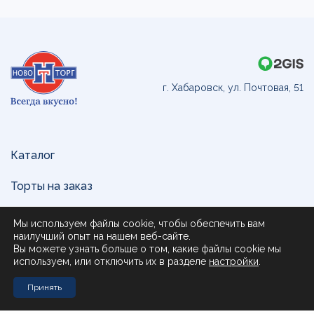
г. Хабаровск, ул. Почтовая, 51
Каталог
Торты на заказ
Доставка и оплата
Мы используем файлы cookie, чтобы обеспечить вам
наилучший опыт на нашем веб-сайте.
О нас
Вы можете узнать больше о том, какие файлы cookie мы
используем, или отключить их в разделе
настройки
.
Поставщикам
Принять
Контакты