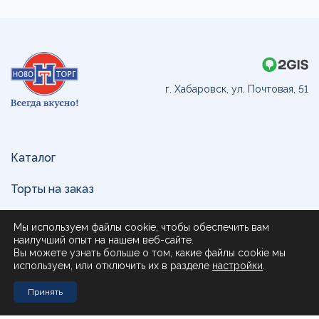
г. Хабаровск, ул. Почтовая, 51
Каталог
Торты на заказ
Доставка и оплата
Мы используем файлы cookie, чтобы обеспечить вам
наилучший опыт на нашем веб-сайте.
О нас
Вы можете узнать больше о том, какие файлы cookie мы
используем, или отключить их в разделе
настройки
.
Поставщикам
Принять
Контакты