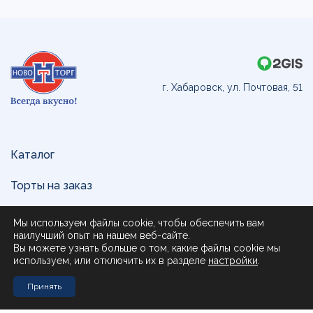
г. Хабаровск, ул. Почтовая, 51
Каталог
Торты на заказ
Доставка и оплата
Мы используем файлы cookie, чтобы обеспечить вам
наилучший опыт на нашем веб-сайте.
О нас
Вы можете узнать больше о том, какие файлы cookie мы
используем, или отключить их в разделе
настройки
.
Поставщикам
Принять
Контакты