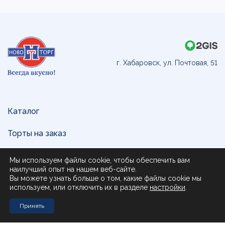
г. Хабаровск, ул. Почтовая, 51
Каталог
Торты на заказ
Доставка и оплата
Мы используем файлы cookie, чтобы обеспечить вам
наилучший опыт на нашем веб-сайте.
О нас
Вы можете узнать больше о том, какие файлы cookie мы
используем, или отключить их в разделе
настройки
.
Поставщикам
Принять
Контакты