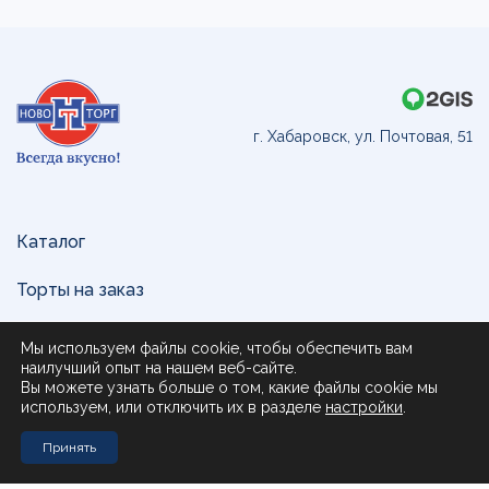
г. Хабаровск, ул. Почтовая, 51
Каталог
Торты на заказ
Доставка и оплата
Мы используем файлы cookie, чтобы обеспечить вам
наилучший опыт на нашем веб-сайте.
О нас
Вы можете узнать больше о том, какие файлы cookie мы
используем, или отключить их в разделе
настройки
.
Поставщикам
Принять
Контакты