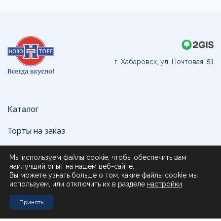
г. Хабаровск, ул. Почтовая, 51
Каталог
Торты на заказ
Доставка и оплата
Мы используем файлы cookie, чтобы обеспечить вам
наилучший опыт на нашем веб-сайте.
О нас
Вы можете узнать больше о том, какие файлы cookie мы
используем, или отключить их в разделе
настройки
.
Поставщикам
Принять
Контакты