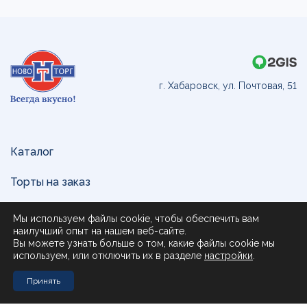
г. Хабаровск, ул. Почтовая, 51
Каталог
Торты на заказ
Доставка и оплата
Мы используем файлы cookie, чтобы обеспечить вам
наилучший опыт на нашем веб-сайте.
О нас
Вы можете узнать больше о том, какие файлы cookie мы
используем, или отключить их в разделе
настройки
.
Поставщикам
Принять
Контакты