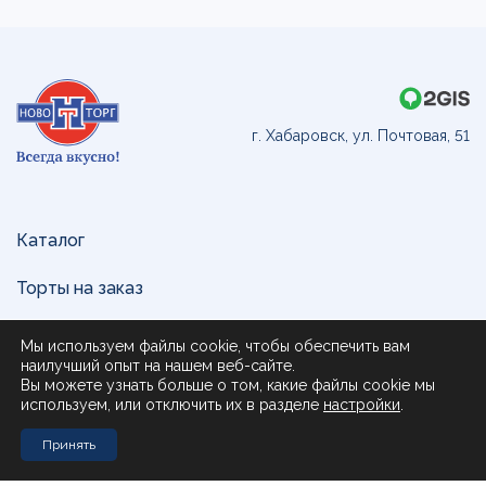
г. Хабаровск, ул. Почтовая, 51
Каталог
Торты на заказ
Доставка и оплата
Мы используем файлы cookie, чтобы обеспечить вам
наилучший опыт на нашем веб-сайте.
О нас
Вы можете узнать больше о том, какие файлы cookie мы
используем, или отключить их в разделе
настройки
.
Поставщикам
Принять
Контакты