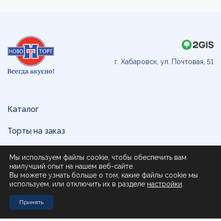
г. Хабаровск, ул. Почтовая, 51
Каталог
Торты на заказ
Доставка и оплата
Мы используем файлы cookie, чтобы обеспечить вам
наилучший опыт на нашем веб-сайте.
О нас
Вы можете узнать больше о том, какие файлы cookie мы
используем, или отключить их в разделе
настройки
.
Поставщикам
Принять
Контакты