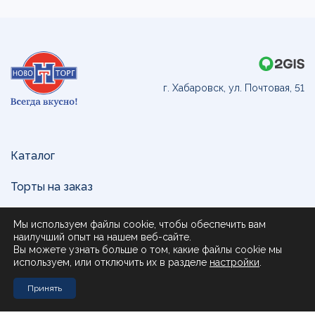
г. Хабаровск, ул. Почтовая, 51
Каталог
Торты на заказ
Доставка и оплата
Мы используем файлы cookie, чтобы обеспечить вам
наилучший опыт на нашем веб-сайте.
О нас
Вы можете узнать больше о том, какие файлы cookie мы
используем, или отключить их в разделе
настройки
.
Поставщикам
Принять
Контакты