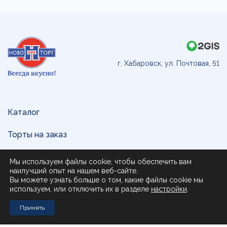
г. Хабаровск, ул. Почтовая, 51
Каталог
Торты на заказ
Доставка и оплата
Мы используем файлы cookie, чтобы обеспечить вам
наилучший опыт на нашем веб-сайте.
О нас
Вы можете узнать больше о том, какие файлы cookie мы
используем, или отключить их в разделе
настройки
.
Поставщикам
Принять
Контакты