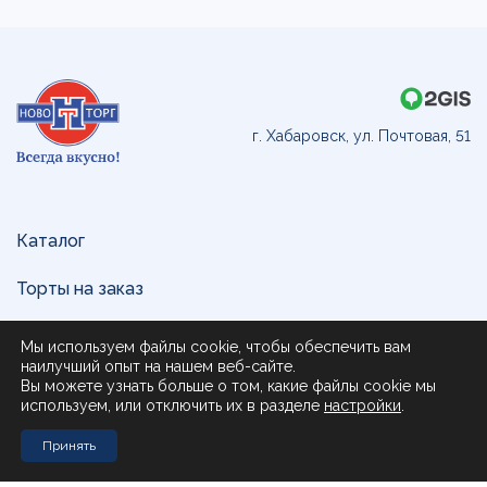
г. Хабаровск, ул. Почтовая, 51
Каталог
Торты на заказ
Доставка и оплата
Мы используем файлы cookie, чтобы обеспечить вам
наилучший опыт на нашем веб-сайте.
О нас
Вы можете узнать больше о том, какие файлы cookie мы
используем, или отключить их в разделе
настройки
.
Поставщикам
Принять
Контакты