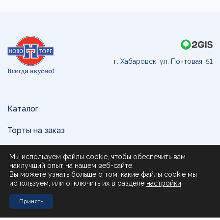
г. Хабаровск, ул. Почтовая, 51
Каталог
Торты на заказ
Доставка и оплата
Мы используем файлы cookie, чтобы обеспечить вам
наилучший опыт на нашем веб-сайте.
О нас
Вы можете узнать больше о том, какие файлы cookie мы
используем, или отключить их в разделе
настройки
.
Поставщикам
Принять
Контакты