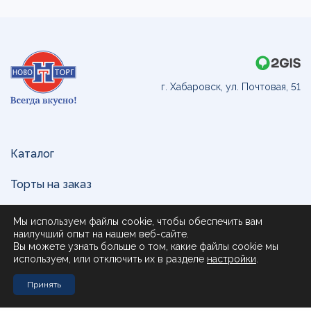
г. Хабаровск, ул. Почтовая, 51
Каталог
Торты на заказ
Доставка и оплата
Мы используем файлы cookie, чтобы обеспечить вам
наилучший опыт на нашем веб-сайте.
О нас
Вы можете узнать больше о том, какие файлы cookie мы
используем, или отключить их в разделе
настройки
.
Поставщикам
Принять
Контакты