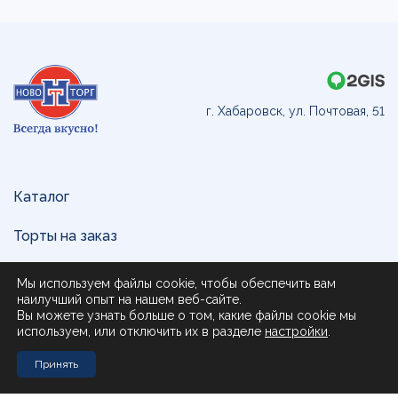
г. Хабаровск, ул. Почтовая, 51
Каталог
Торты на заказ
Доставка и оплата
Мы используем файлы cookie, чтобы обеспечить вам
наилучший опыт на нашем веб-сайте.
О нас
Вы можете узнать больше о том, какие файлы cookie мы
используем, или отключить их в разделе
настройки
.
Поставщикам
Принять
Контакты