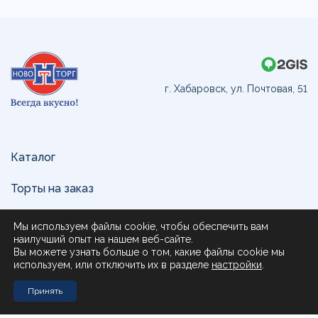
г. Хабаровск, ул. Почтовая, 51
Каталог
Торты на заказ
Доставка и оплата
Мы используем файлы cookie, чтобы обеспечить вам
наилучший опыт на нашем веб-сайте.
О нас
Вы можете узнать больше о том, какие файлы cookie мы
используем, или отключить их в разделе
настройки
.
Поставщикам
Принять
Контакты