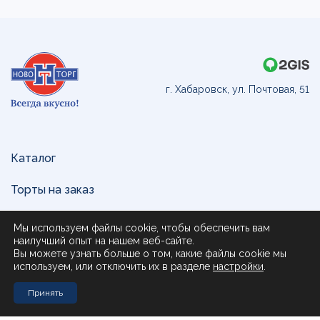
г. Хабаровск, ул. Почтовая, 51
Каталог
Торты на заказ
Доставка и оплата
Мы используем файлы cookie, чтобы обеспечить вам
наилучший опыт на нашем веб-сайте.
О нас
Вы можете узнать больше о том, какие файлы cookie мы
используем, или отключить их в разделе
настройки
.
Поставщикам
Принять
Контакты