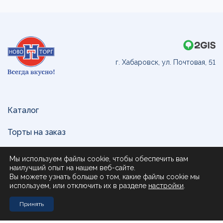
г. Хабаровск, ул. Почтовая, 51
Каталог
Торты на заказ
Доставка и оплата
Мы используем файлы cookie, чтобы обеспечить вам
наилучший опыт на нашем веб-сайте.
О нас
Вы можете узнать больше о том, какие файлы cookie мы
используем, или отключить их в разделе
настройки
.
Поставщикам
Принять
Контакты