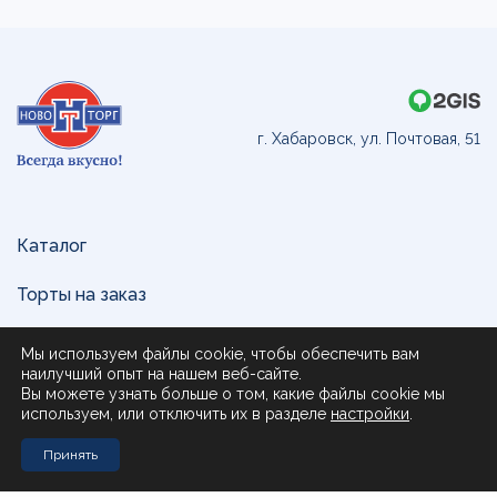
г. Хабаровск, ул. Почтовая, 51
Каталог
Торты на заказ
Доставка и оплата
Мы используем файлы cookie, чтобы обеспечить вам
наилучший опыт на нашем веб-сайте.
О нас
Вы можете узнать больше о том, какие файлы cookie мы
используем, или отключить их в разделе
настройки
.
Поставщикам
Принять
Контакты