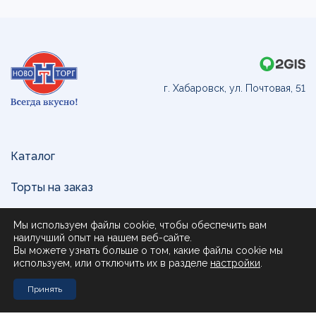
г. Хабаровск, ул. Почтовая, 51
Каталог
Торты на заказ
Доставка и оплата
Мы используем файлы cookie, чтобы обеспечить вам
наилучший опыт на нашем веб-сайте.
О нас
Вы можете узнать больше о том, какие файлы cookie мы
используем, или отключить их в разделе
настройки
.
Поставщикам
Принять
Контакты