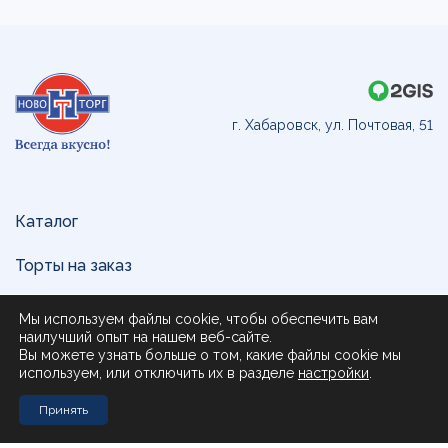
г. Хабаровск, ул. Почтовая, 51
Каталог
Торты на заказ
Доставка и оплата
Мы используем файлы cookie, чтобы обеспечить вам
наилучший опыт на нашем веб-сайте.
О нас
Вы можете узнать больше о том, какие файлы cookie мы
используем, или отключить их в разделе
настройки
.
Поставщикам
Принять
Контакты