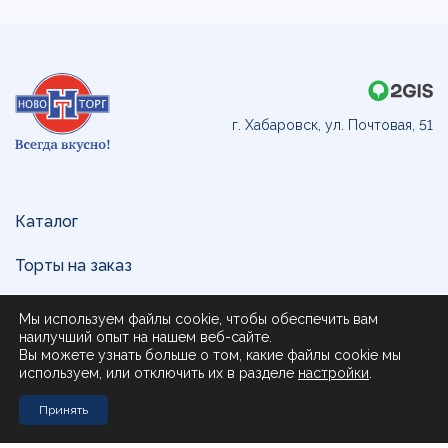
г. Хабаровск, ул. Почтовая, 51
Каталог
Торты на заказ
Доставка и оплата
Мы используем файлы cookie, чтобы обеспечить вам
наилучший опыт на нашем веб-сайте.
О нас
Вы можете узнать больше о том, какие файлы cookie мы
используем, или отключить их в разделе
настройки
.
Поставщикам
Принять
Контакты