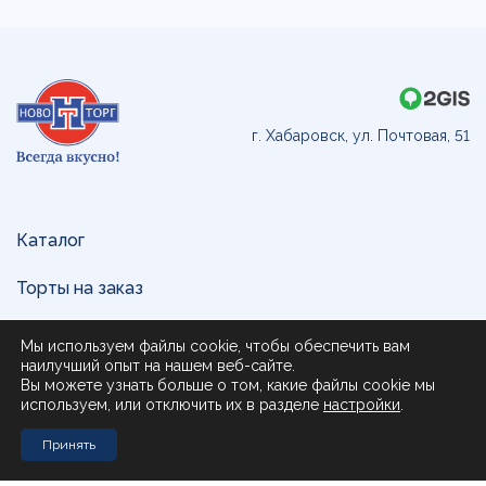
г. Хабаровск, ул. Почтовая, 51
Каталог
Торты на заказ
Доставка и оплата
Мы используем файлы cookie, чтобы обеспечить вам
наилучший опыт на нашем веб-сайте.
О нас
Вы можете узнать больше о том, какие файлы cookie мы
используем, или отключить их в разделе
настройки
.
Поставщикам
Принять
Контакты