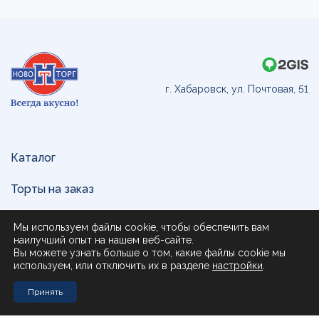
г. Хабаровск, ул. Почтовая, 51
Каталог
Торты на заказ
Доставка и оплата
Мы используем файлы cookie, чтобы обеспечить вам
наилучший опыт на нашем веб-сайте.
О нас
Вы можете узнать больше о том, какие файлы cookie мы
используем, или отключить их в разделе
настройки
.
Поставщикам
Принять
Контакты