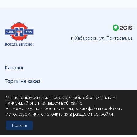
г. Хабаровск, ул. Почтовая, 51
Каталог
Торты на заказ
Доставка и оплата
Мы используем файлы cookie, чтобы обеспечить вам
наилучший опыт на нашем веб-сайте.
О нас
Вы можете узнать больше о том, какие файлы cookie мы
используем, или отключить их в разделе
настройки
.
Поставщикам
Принять
Контакты