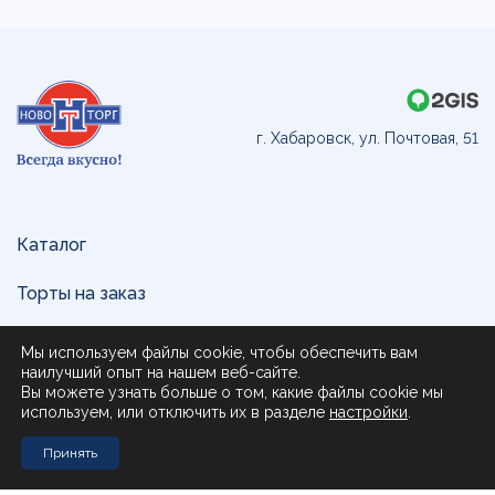
г. Хабаровск, ул. Почтовая, 51
Каталог
Торты на заказ
Доставка и оплата
Мы используем файлы cookie, чтобы обеспечить вам
наилучший опыт на нашем веб-сайте.
О нас
Вы можете узнать больше о том, какие файлы cookie мы
используем, или отключить их в разделе
настройки
.
Поставщикам
Принять
Контакты