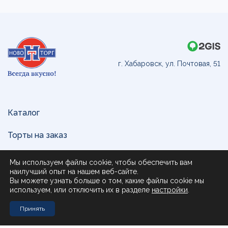
г. Хабаровск, ул. Почтовая, 51
Каталог
Торты на заказ
Доставка и оплата
Мы используем файлы cookie, чтобы обеспечить вам
наилучший опыт на нашем веб-сайте.
О нас
Вы можете узнать больше о том, какие файлы cookie мы
используем, или отключить их в разделе
настройки
.
Поставщикам
Принять
Контакты