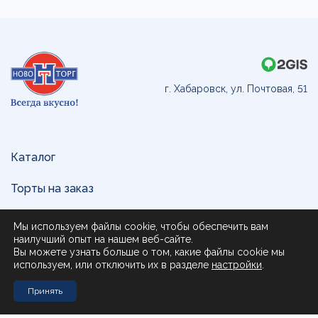
г. Хабаровск, ул. Почтовая, 51
Каталог
Торты на заказ
Доставка и оплата
Мы используем файлы cookie, чтобы обеспечить вам
наилучший опыт на нашем веб-сайте.
О нас
Вы можете узнать больше о том, какие файлы cookie мы
используем, или отключить их в разделе
настройки
.
Поставщикам
Принять
Контакты