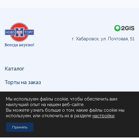
г. Хабаровск, ул. Почтовая, 51
Каталог
Торты на заказ
Доставка и оплата
Мы используем файлы cookie, чтобы обеспечить вам
наилучший опыт на нашем веб-сайте.
О нас
Вы можете узнать больше о том, какие файлы cookie мы
используем, или отключить их в разделе
настройки
.
Поставщикам
Принять
Контакты