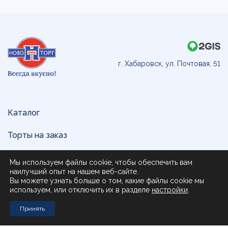
г. Хабаровск, ул. Почтовая, 51
Каталог
Торты на заказ
Доставка и оплата
Мы используем файлы cookie, чтобы обеспечить вам
наилучший опыт на нашем веб-сайте.
О нас
Вы можете узнать больше о том, какие файлы cookie мы
используем, или отключить их в разделе
настройки
.
Поставщикам
Принять
Контакты