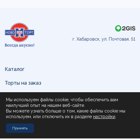
г. Хабаровск, ул. Почтовая, 51
Каталог
Торты на заказ
Доставка и оплата
Мы используем файлы cookie, чтобы обеспечить вам
наилучший опыт на нашем веб-сайте.
О нас
Вы можете узнать больше о том, какие файлы cookie мы
используем, или отключить их в разделе
настройки
.
Поставщикам
Принять
Контакты