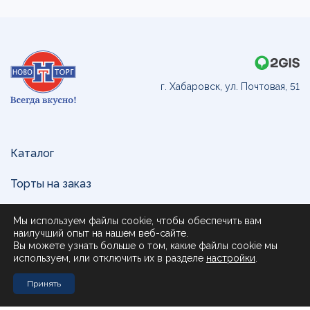
г. Хабаровск, ул. Почтовая, 51
Каталог
Торты на заказ
Доставка и оплата
Мы используем файлы cookie, чтобы обеспечить вам
наилучший опыт на нашем веб-сайте.
О нас
Вы можете узнать больше о том, какие файлы cookie мы
используем, или отключить их в разделе
настройки
.
Поставщикам
Принять
Контакты