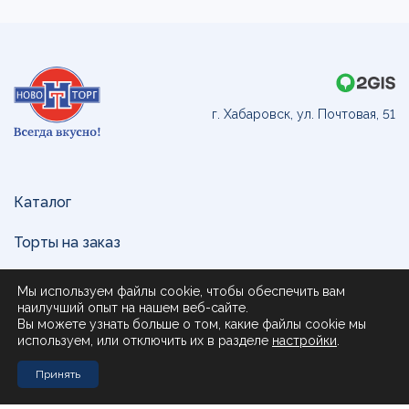
г. Хабаровск, ул. Почтовая, 51
Каталог
Торты на заказ
Доставка и оплата
Мы используем файлы cookie, чтобы обеспечить вам
наилучший опыт на нашем веб-сайте.
О нас
Вы можете узнать больше о том, какие файлы cookie мы
используем, или отключить их в разделе
настройки
.
Поставщикам
Принять
Контакты