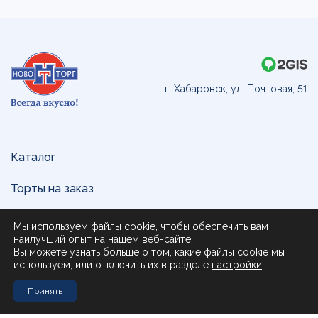
г. Хабаровск, ул. Почтовая, 51
Каталог
Торты на заказ
Доставка и оплата
Мы используем файлы cookie, чтобы обеспечить вам
наилучший опыт на нашем веб-сайте.
О нас
Вы можете узнать больше о том, какие файлы cookie мы
используем, или отключить их в разделе
настройки
.
Поставщикам
Принять
Контакты