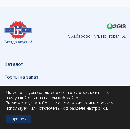
г. Хабаровск, ул. Почтовая, 51
Каталог
Торты на заказ
Доставка и оплата
Мы используем файлы cookie, чтобы обеспечить вам
наилучший опыт на нашем веб-сайте.
О нас
Вы можете узнать больше о том, какие файлы cookie мы
используем, или отключить их в разделе
настройки
.
Поставщикам
Принять
Контакты