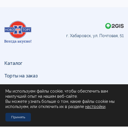
г. Хабаровск, ул. Почтовая, 51
Каталог
Торты на заказ
Доставка и оплата
Мы используем файлы cookie, чтобы обеспечить вам
наилучший опыт на нашем веб-сайте.
О нас
Вы можете узнать больше о том, какие файлы cookie мы
используем, или отключить их в разделе
настройки
.
Поставщикам
Принять
Контакты