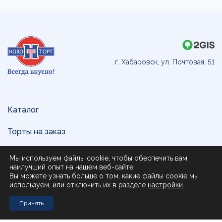
г. Хабаровск, ул. Почтовая, 51
Каталог
Торты на заказ
Доставка и оплата
Мы используем файлы cookie, чтобы обеспечить вам
наилучший опыт на нашем веб-сайте.
О нас
Вы можете узнать больше о том, какие файлы cookie мы
используем, или отключить их в разделе
настройки
.
Поставщикам
Принять
Контакты