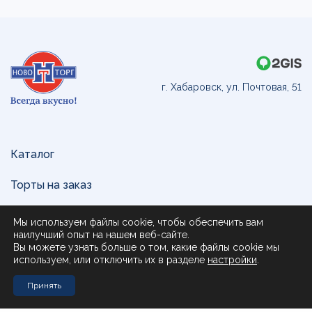
г. Хабаровск, ул. Почтовая, 51
Каталог
Торты на заказ
Доставка и оплата
Мы используем файлы cookie, чтобы обеспечить вам
наилучший опыт на нашем веб-сайте.
О нас
Вы можете узнать больше о том, какие файлы cookie мы
используем, или отключить их в разделе
настройки
.
Поставщикам
Принять
Контакты