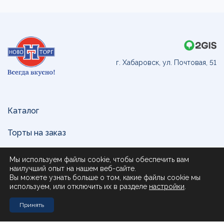
г. Хабаровск, ул. Почтовая, 51
Каталог
Торты на заказ
Доставка и оплата
Мы используем файлы cookie, чтобы обеспечить вам
наилучший опыт на нашем веб-сайте.
О нас
Вы можете узнать больше о том, какие файлы cookie мы
используем, или отключить их в разделе
настройки
.
Поставщикам
Принять
Контакты