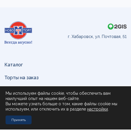
г. Хабаровск, ул. Почтовая, 51
Каталог
Торты на заказ
Доставка и оплата
Мы используем файлы cookie, чтобы обеспечить вам
наилучший опыт на нашем веб-сайте.
О нас
Вы можете узнать больше о том, какие файлы cookie мы
используем, или отключить их в разделе
настройки
.
Поставщикам
Принять
Контакты