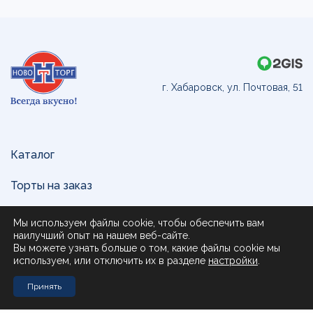
г. Хабаровск, ул. Почтовая, 51
Каталог
Торты на заказ
Доставка и оплата
Мы используем файлы cookie, чтобы обеспечить вам
наилучший опыт на нашем веб-сайте.
О нас
Вы можете узнать больше о том, какие файлы cookie мы
используем, или отключить их в разделе
настройки
.
Поставщикам
Принять
Контакты