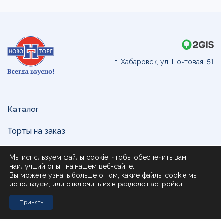
г. Хабаровск, ул. Почтовая, 51
Каталог
Торты на заказ
Доставка и оплата
Мы используем файлы cookie, чтобы обеспечить вам
наилучший опыт на нашем веб-сайте.
О нас
Вы можете узнать больше о том, какие файлы cookie мы
используем, или отключить их в разделе
настройки
.
Поставщикам
Принять
Контакты