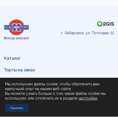
г. Хабаровск, ул. Почтовая, 51
Каталог
Торты на заказ
Доставка и оплата
Мы используем файлы cookie, чтобы обеспечить вам
наилучший опыт на нашем веб-сайте.
О нас
Вы можете узнать больше о том, какие файлы cookie мы
используем, или отключить их в разделе
настройки
.
Поставщикам
Принять
Контакты